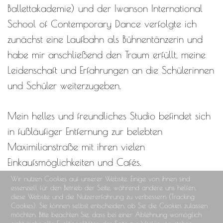
Ballettakademie) und der Iwanson International
School of Contemporary Dance verfolgte ich
zunächst eine Laufbahn als Bühnentänzerin und
habe mir anschließend den Traum erfüllt, meine
Leidenschaft und Erfahrungen an die Schülerinnen
und Schüler weiterzugeben.
Mein helles und freundliches Studio befindet sich
in fußläufiger Entfernung zur belebten
Maximilianstraße mit ihren vielen
Einkaufsmöglichkeiten und Cafés.
Wir nutzen Cookies auf unserer Website. Einige von ihnen sind
essenziell für den Betrieb der Seite, während andere uns helfen,
In meiner Ballettschule finden Kinder, Jugendliche
diese Website und die Nutzererfahrung zu verbessern (Tracking
Cookies). Sie können selbst entscheiden, ob Sie die Cookies zulassen
und Erwachsene einen künstlerisch und
möchten. Bitte beachten Sie, dass bei einer Ablehnung womöglich